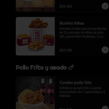
lts
$10.990
Bucket Alitas
Increíble combo que incluye Bucket 
de 15 unidades de Alitas de pollo 
frito, papas fritas medianas, 12 aros 
de cebolla, 6 empanadas de queso
$20.990
Pollo Frito y asado 🍗
Combo pollo frito
8 filetillos de pollo frito crujiente 
acompañado de 2  papas fritas y 2 
bebidas