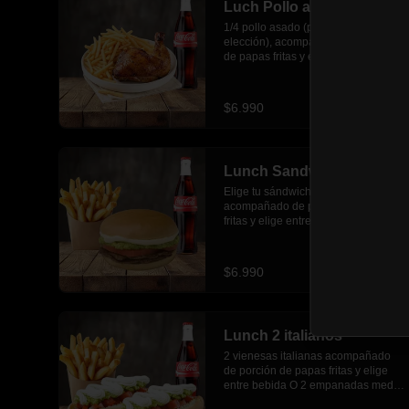
Luch Pollo asado
1/4 pollo asado (pieza no a 
elección), acompañado de porción 
de papas fritas y elige entre bebida  
O 2 empanadas media luna.
$6.990
Lunch Sandwich
Elige tu sándwich favorito 
acompañado de porción de papas 
fritas y elige entre bebida  O 2 
empanadas media luna.
$6.990
Lunch 2 italianos
2 vienesas italianas acompañado 
de porción de papas fritas y elige 
entre bebida O 2 empanadas media 
luna.