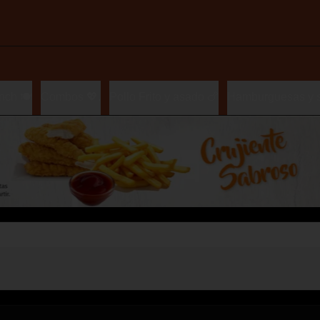
nch 🍽️
Combos 💖.
Pollo Frito y asado 🍗
Hamburguesas y 