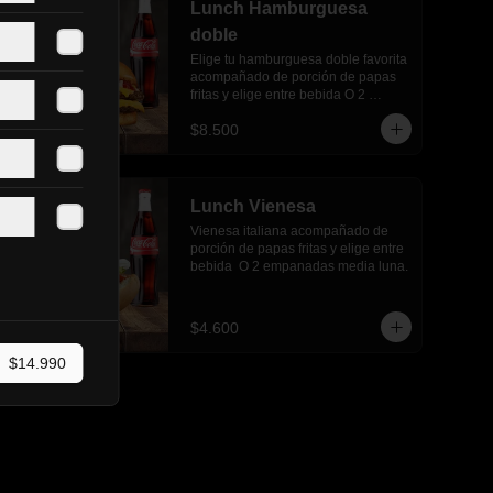
Lunch Hamburguesa
doble
Elige tu hamburguesa doble favorita 
acompañado de porción de papas 
fritas y elige entre bebida O 2 
empanadas media luna.
$8.500
Lunch Vienesa
Vienesa italiana acompañado de 
porción de papas fritas y elige entre 
bebida  O 2 empanadas media luna.
$4.600
$14.990