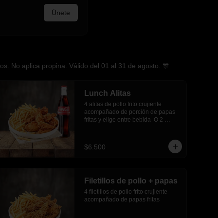
Únete
. No aplica propina. Válido del 01 al 31 de agosto. 🎊
Lunch Alitas
4 alitas de pollo frito crujiente 
acompañado de porción de papas 
fritas y elige entre bebida  O 2 
empanadas media luna.
$6.500
Filetillos de pollo + papas
4 filetillos de pollo frito crujiente 
acompañado de papas fritas