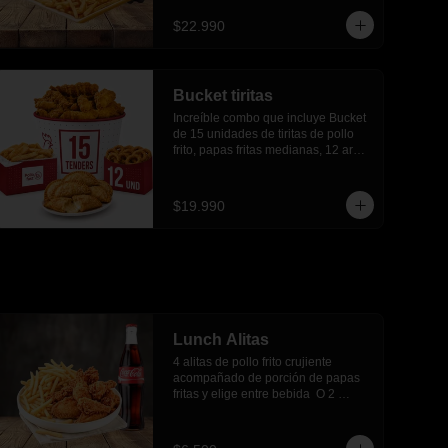
$22.990
Bucket tiritas
Increíble combo que incluye Bucket 
de 15 unidades de tiritas de pollo 
frito, papas fritas medianas, 12 aros 
de cebolla, 6 empanadas de queso
$19.990
Lunch Alitas
4 alitas de pollo frito crujiente 
acompañado de porción de papas 
fritas y elige entre bebida  O 2 
empanadas media luna.