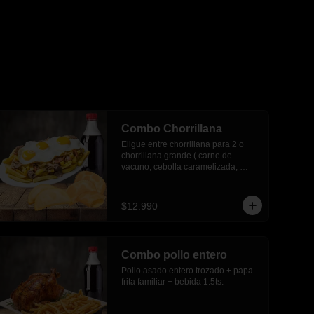
Combo Chorrillana
Eligue entre chorrillana para 2 o 
chorrillana grande ( carne de 
vacuno, cebolla caramelizada, 
huevos fritos y choricillo) + 6 
empanadas media luna + bebida 
1.5 lts.
$12.990
Combo pollo entero
Pollo asado entero trozado + papa 
frita familiar + bebida 1.5ts.