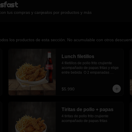
sfast
con tus compras y canjealos por productos y más
os los productos de esta sección. No acumulable con otros descuentos
Lunch filetillos
4 filetillos de pollo frito crujiente 
acompañado de papas fritas y elige 
entre bebida  O 2 empanadas 
media luna.
$5.990
Tiritas de pollo + papas
4 tiritas de pollo frito crujiente 
acompañado de papas fritas