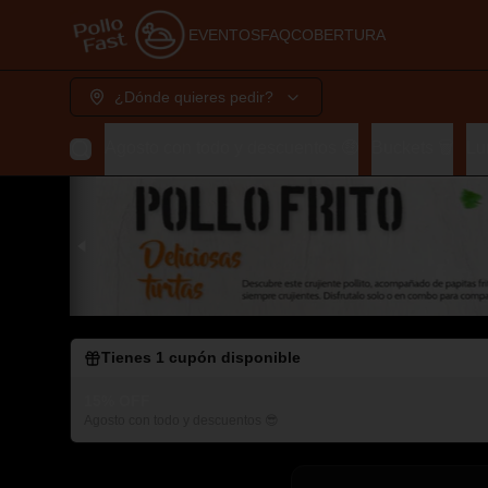
EVENTOS
FAQ
COBERTURA
¿Dónde quieres pedir?
Agosto con todo y descuentos 🤑
Buckets 🗑️
Lu
Tienes
1
cupón disponible
15% OFF
Agosto con todo y descuentos 😎