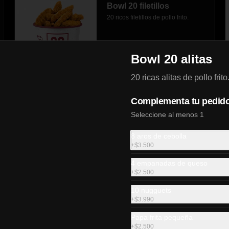
Bowl 20 filetillos
20 ricos filetillos de pollo frito.
Bowl 20 alitas
$13.990
20 ricas alitas de pollo frito
Complementa tu pedid
Seleccione al menos 1
8 aros de cebolla
Lunch Alitas
+
$3.500
4 alitas de pollo frito crujiente 
acompañado de porción de papas 
4 empanadas de queso
fritas y elige entre bebida  O 2 
+
$2.500
empanadas media luna.
10 nugguets
$6.500
+
$3.990
Papa frita pequeña
+
$2.500