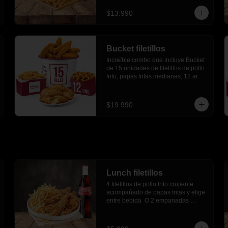
$13.990
Bucket filetillos
Increíble combo que incluye Bucket 
de 15 unidades de filetillos de pollo 
frito, papas fritas medianas, 12 aros 
de cebolla, 6 empanadas de queso.
$19.990
Lunch filetillos
4 filetillos de pollo frito crujiente 
acompañado de papas fritas y elige 
entre bebida  O 2 empanadas 
media luna.