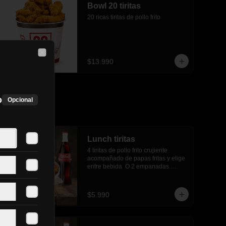
Bowl 20 tiritas
20 ricas tiritas de pollo frito
Close
$13.990
.
o
Opcional
Lunch tiritas
4 tiritas de pollo frito crujiente 
acompañado de papas fritas y elige 
entre bebida  O 2 empanadas 
media luna.
$5.990