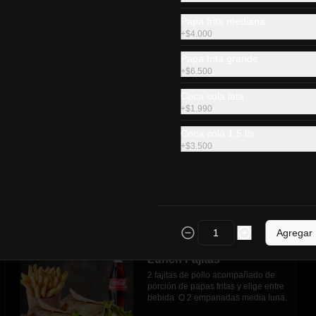
Lunch Hamburguesa
Papa frita mediana
Elige tu hamburguesa favorita 
acompañado de porción de papas 
+
$4.000
fritas y elige entre bebida  O 2 
empanadas media luna.
Papa frita grande
+
$6.500
$6.990
Coca cola lata
+
$1.990
Lunch As
Coca cola 1.5 lts
+
$3.500
As italiano acompañado de porción 
de papas fritas y elige entre bebida  
O 2 empanadas media luna.
$5.200
Agregar
Lunch Fajitas
2 fajitas de pollo acompañado de 
porción de papas fritas y elige entre 
bebida  O 2 empanadas media luna.