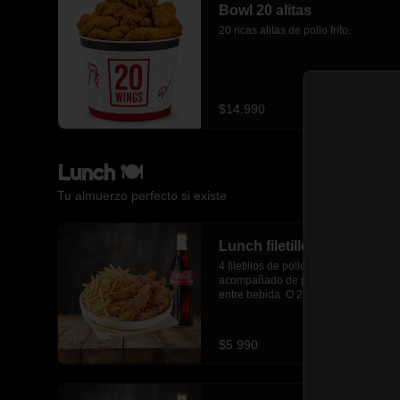
Bowl 20 alitas
20 ricas alitas de pollo frito.
$14.990
Lunch 🍽️
Tu almuerzo perfecto si existe
Lunch filetillos
4 filetillos de pollo frito crujiente 
acompañado de papas fritas y elige 
entre bebida  O 2 empanadas 
media luna.
$5.990