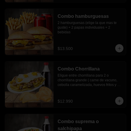
Combo hamburguesas
2 hamburguesas (elige la que mas te 
guste) + 2 papas individuales + 2 
bebidas
$13.500
Combo Chorrillana
Eligue entre chorrillana para 2 o 
chorrillana grande ( carne de vacuno, 
cebolla caramelizada, huevos fritos y 
choricillo) + 6 empanadas media luna + 
bebida 1.5 lts.
$12.990
Combo suprema o
salchipapa