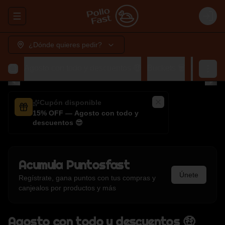
Abrir menu de navegación
Login
¿Dónde quieres pedir?
Agosto con todo y descuentos 🤑
Buckets 🗑️
Lunch 🍽️
Cupón disponible
15% OFF — Agosto con todo y
descuentos 😎
Acumula
Puntosfast
Únete
Regístrate, gana puntos con tus compras y
canjealos por productos y más
Agosto con todo y descuentos 🤑