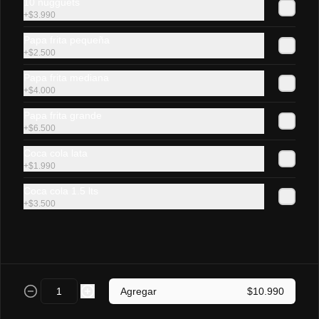
10 nugguets
+
$3.990
Lomito Luco
Papa frita pequeña
Sándwich de lomito de cerdo, queso 
+
$2.500
gauda fundido en pan frica mediano.
Papa frita mediana
+
$4.000
$4.500
Papa frita grande
+
$6.500
Coca cola lata
Lomito chacarero
+
$1.990
Sándwich de lomito de cerdo, tomate, 
poroto verde, ají  y mayonesa casera en 
Coca cola 1.5 lts
pan frica mediano.
+
$3.500
$4.800
Vienesas y As 🌭
Agregar
$10.990