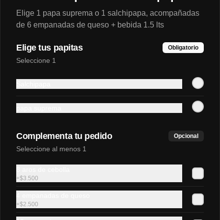
Elige 1 papa suprema o 1 salchipapa, acompañadas
de 6 empanadas de queso + bebida 1.5 lts
$4.990
Elige tus papitas
Obligatorio
Seleccione 1
Hamburguesa Italiana
vegetariana
Salchipapa
Pan 100% vegetal, hamburguesa not 
burguer, tomate, palta, not mayo.
papa suprema
$5.500
Complementa tu pedido
Opcional
Seleccione al menos 1
Lomito Italiano
Sándwich de lomito de cerdo, tomate, 
palta natural y mayonesa casera en pan 
8 aros de cebolla
frica mediano.
+
$3.500
4 empanadas de queso
$4.500
+
$2.500