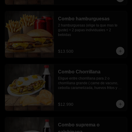
Combo hamburguesas
2 hamburguesas (elige la que mas te 
guste) + 2 papas individuales + 2 
bebidas
$13.500
Combo Chorrillana
Eligue entre chorrillana para 2 o 
chorrillana grande ( carne de vacuno, 
cebolla caramelizada, huevos fritos y 
choricillo) + 6 empanadas media luna + 
bebida 1.5 lts.
$12.990
Combo suprema o
salchipapa