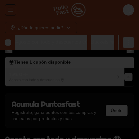
Abrir menu de navegación
Login
¿Dónde quieres pedir?
Agosto con todo y descuentos 🤑
Buckets 🗑️
Lunch 🍽️
Tienes
1
cupón disponible
15% OFF
Agosto con todo y descuentos 😎
Acumula
Puntosfast
Únete
Regístrate, gana puntos con tus compras y
canjealos por productos y más