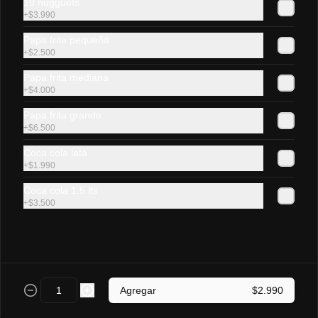
10 nugguets
+
$3.990
Lomito Luco
Papa frita pequeña
Sándwich de lomito de cerdo, queso 
+
$2.500
gauda fundido en pan frica mediano.
Papa frita mediana
+
$4.000
$4.500
Papa frita grande
+
$6.500
Coca cola lata
Lomito chacarero
+
$1.990
Sándwich de lomito de cerdo, tomate, 
poroto verde, ají  y mayonesa casera en 
Coca cola 1.5 lts
pan frica mediano.
+
$3.500
$4.800
Vienesas y As 🌭
Agregar
$2.990