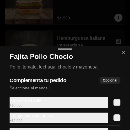
$4.990
Hamburguesa Italiana
vegetariana
Pan 100% vegetal, hamburguesa not 
Fajita Pollo Choclo
burguer, tomate, palta, not mayo.
Pollo, tomate, lechuga, choclo y mayonesa
$5.500
Complementa tu pedido
Opcional
Seleccione al menos 1
Lomito Italiano
Sándwich de lomito de cerdo, tomate, 
8 aros de cebolla
palta natural y mayonesa casera en pan 
+
$3.500
frica mediano.
4 empanadas de queso
+
$2.500
$4.500