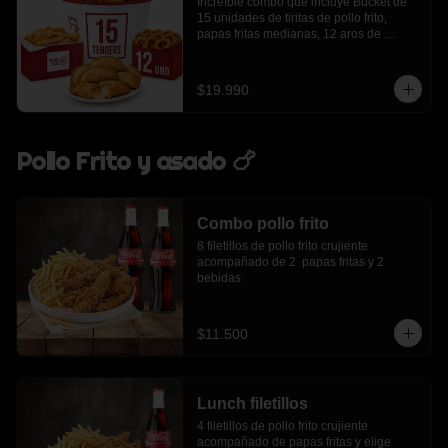
Increíble combo que incluye Bucket de 
15 unidades de tiritas de pollo frito, 
papas fritas medianas, 12 aros de 
cebolla, 6 empanadas de queso
$19.990
Pollo Frito y asado 🍗
Combo pollo frito
8 filetillos de pollo frito crujiente 
acompañado de 2  papas fritas y 2 
bebidas
$11.500
Lunch filetillos
4 filetillos de pollo frito crujiente 
acompañado de papas fritas y elige 