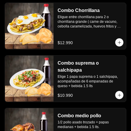
Combo Chorrillana
Eligue entre chorrillana para 2 o 
chorrillana grande ( carne de vacuno, 
cebolla caramelizada, huevos fritos y 
choricillo) + 6 empanadas media luna + 
bebida 1.5 lts.
$12.990
Combo suprema o
salchipapa
Elige 1 papa suprema o 1 salchipapa, 
acompañadas de 6 empanadas de 
queso + bebida 1.5 lts
$10.990
Combo medio pollo
1/2 pollo asado trozado + papas 
medianas + bebida 1.5 lts.