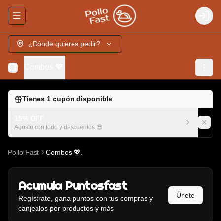
Abrir menu de navegación
Login
¿Dónde quieres pedir?
Combos 💖.
Tienes
1
cupón disponible
15% OFF
Agosto con todo y descuentos 😎
Pollo Fast
Combos 💖.
Acumula
Puntosfast
Únete
Regístrate, gana puntos con tus compras y
canjealos por productos y más