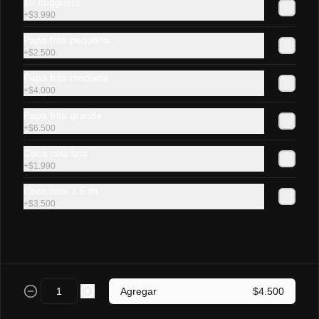
10 nugguets
+
$3.990
Lomito Luco
Papa frita pequeña
Sándwich de lomito de cerdo, queso 
+
$2.500
gauda fundido en pan frica mediano.
Papa frita mediana
+
$4.000
$4.500
Papa frita grande
+
$6.500
Coca cola lata
Lomito chacarero
+
$1.990
Sándwich de lomito de cerdo, tomate, 
poroto verde, ají  y mayonesa casera en 
Coca cola 1.5 lts
pan frica mediano.
+
$3.500
$4.800
Vienesas y As 🌭
Agregar
$4.500