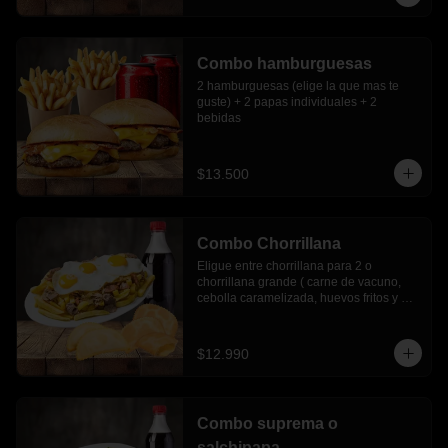
Combo hamburguesas
2 hamburguesas (elige la que mas te 
guste) + 2 papas individuales + 2 
bebidas
$13.500
Combo Chorrillana
Eligue entre chorrillana para 2 o 
chorrillana grande ( carne de vacuno, 
cebolla caramelizada, huevos fritos y 
choricillo) + 6 empanadas media luna + 
bebida 1.5 lts.
$12.990
Combo suprema o
salchipapa