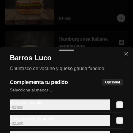
$4.990
Hamburguesa Italiana
vegetariana
Pan 100% vegetal, hamburguesa not 
Barros Luco
burguer, tomate, palta, not mayo.
Churrasco de vacuno y queso gauda fundido.
$5.500
Complementa tu pedido
Opcional
Seleccione al menos 1
Lomito Italiano
Sándwich de lomito de cerdo, tomate, 
8 aros de cebolla
palta natural y mayonesa casera en pan 
+
$3.500
frica mediano.
4 empanadas de queso
+
$2.500
$4.500