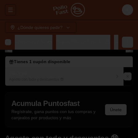
Abrir menu de navegación
Login
¿Dónde quieres pedir?
ch 🍔
Vienesas y As 🌭
Papas fritas & Snacks 🍟
Vegetarian
Tienes
1
cupón disponible
15% OFF
Agosto con todo y descuentos 😎
Acumula
Puntosfast
Únete
Regístrate, gana puntos con tus compras y
canjealos por productos y más