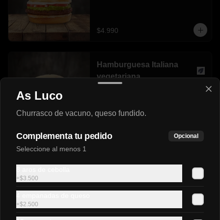
$4.990
Hamburguesa Italiana
vegetariana
Pan 100% vegetal, hamburguesa not 
As Luco
burguer, tomate, palta, not mayo.
Churrasco de vacuno, queso fundido.
$5.500
Complementa tu pedido
Opcional
Seleccione al menos 1
Lomito Italiano
Sándwich de lomito de cerdo, tomate, 
8 aros de cebolla
palta natural y mayonesa casera en pan 
+
$3.500
frica mediano.
4 empanadas de queso
+
$2.500
$4.500