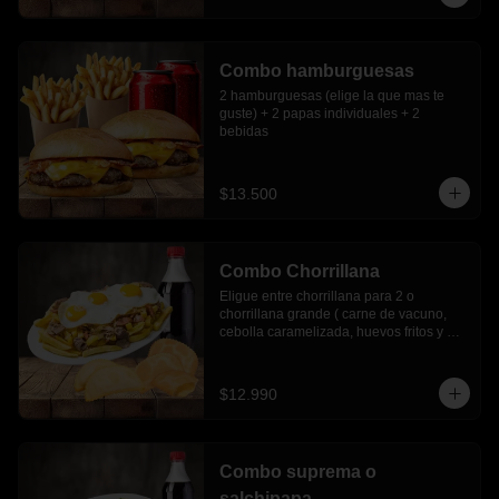
Combo hamburguesas
2 hamburguesas (elige la que mas te 
guste) + 2 papas individuales + 2 
bebidas
$13.500
Combo Chorrillana
Eligue entre chorrillana para 2 o 
chorrillana grande ( carne de vacuno, 
cebolla caramelizada, huevos fritos y 
choricillo) + 6 empanadas media luna + 
bebida 1.5 lts.
$12.990
Combo suprema o
salchipapa