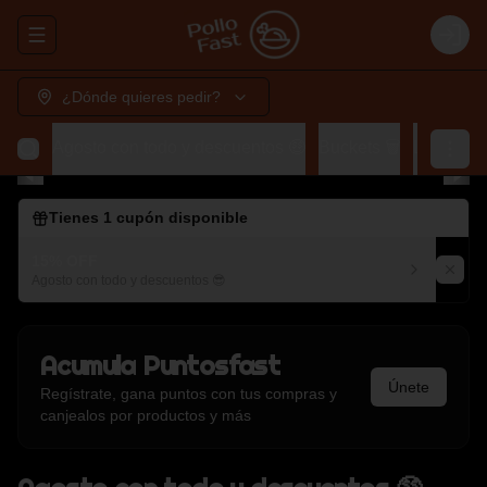
Abrir menu de navegación
Login
¿Dónde quieres pedir?
Agosto con todo y descuentos 🤑
Buckets 🗑️
Lunch 🍽️
Tienes
1
cupón disponible
15% OFF
Agosto con todo y descuentos 😎
Acumula
Puntosfast
Únete
Regístrate, gana puntos con tus compras y
canjealos por productos y más