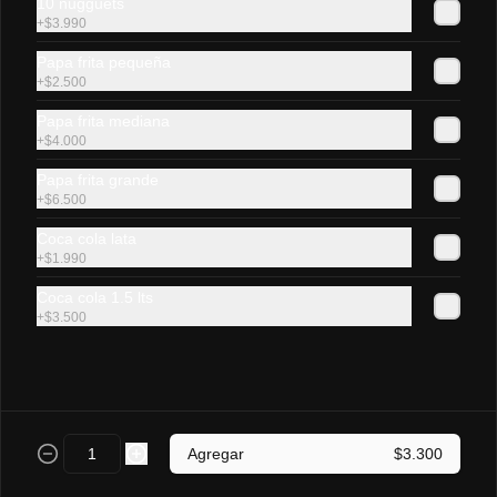
10 nugguets
+
$3.990
Lomito Luco
Papa frita pequeña
Sándwich de lomito de cerdo, queso 
+
$2.500
gauda fundido en pan frica mediano.
Papa frita mediana
+
$4.000
$4.500
Papa frita grande
+
$6.500
Coca cola lata
Lomito chacarero
+
$1.990
Sándwich de lomito de cerdo, tomate, 
poroto verde, ají  y mayonesa casera en 
Coca cola 1.5 lts
pan frica mediano.
+
$3.500
$4.800
Vienesas y As 🌭
Agregar
$3.300