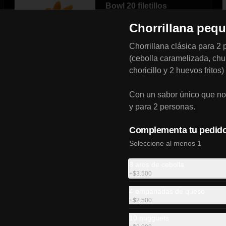
Bowl 20 filetillos
20 ricos filetillos de pollo frito.
Chorrillana peq
Chorrillana clásica para 2 
(cebolla caramelizada, chu
$13.990
choricillo y 2 huevos fritos)
Con un sabor único que nos
y para 2 personas.
Complementa tu pedid
Lunch Alitas
Seleccione al menos 1
4 alitas de pollo frito crujiente 
acompañado de porción de papas 
8 aros de cebolla
fritas y elige entre bebida  O 2 
+
$3.500
empanadas media luna.
4 empanadas de queso
$6.500
+
$2.500
10 nugguets