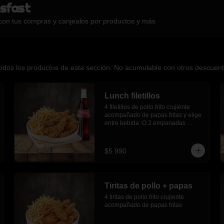
sfast
con tus compras y canjealos por productos y más
os los productos de esta sección. No acumulable con otros descuentos
Lunch filetillos
4 filetillos de pollo frito crujiente 
acompañado de papas fritas y elige 
entre bebida  O 2 empanadas 
media luna.
$5.990
Tiritas de pollo + papas
4 tiritas de pollo frito crujiente 
acompañado de papas fritas