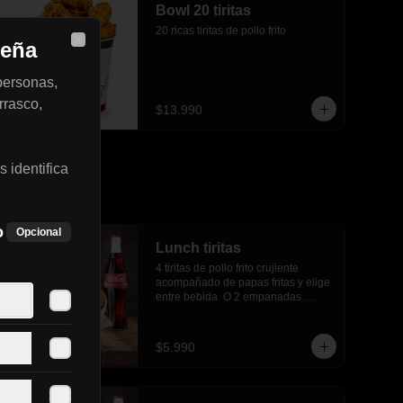
Bowl 20 tiritas
20 ricas tiritas de pollo frito
ueña
Close
personas,
rrasco,
$13.990
 identifica
o
Opcional
Lunch tiritas
4 tiritas de pollo frito crujiente 
acompañado de papas fritas y elige 
entre bebida  O 2 empanadas 
media luna.
$5.990