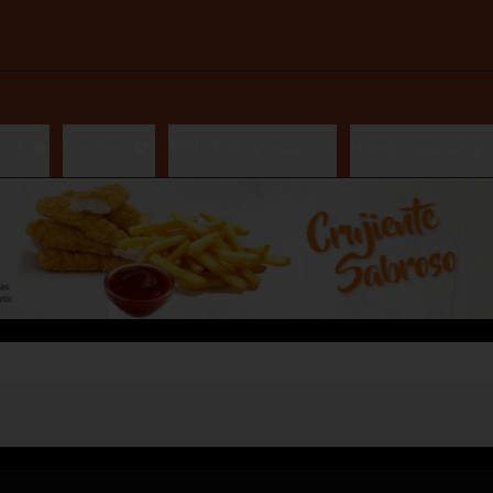
nch 🍽️
Combos 💖.
Pollo Frito y asado 🍗
Hamburguesas y 