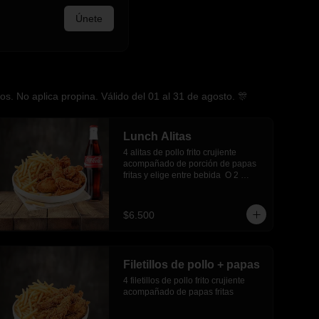
Únete
. No aplica propina. Válido del 01 al 31 de agosto. 🎊
Lunch Alitas
4 alitas de pollo frito crujiente 
acompañado de porción de papas 
fritas y elige entre bebida  O 2 
empanadas media luna.
$6.500
Filetillos de pollo + papas
4 filetillos de pollo frito crujiente 
acompañado de papas fritas