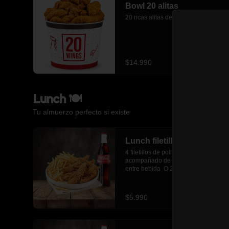
Bowl 20 alitas
20 ricas alitas de pollo frito.
$14.990
Lunch 🍽️
Tu almuerzo perfecto si existe
Lunch filetillos
4 filetillos de pollo frito crujiente 
acompañado de papas fritas y elige 
entre bebida  O 2 empanadas 
media luna.
$5.990