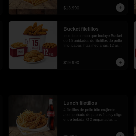
$13.990
Bucket filetillos
Increíble combo que incluye Bucket 
de 15 unidades de filetillos de pollo 
frito, papas fritas medianas, 12 aros 
de cebolla, 6 empanadas de queso.
$19.990
Lunch filetillos
4 filetillos de pollo frito crujiente 
acompañado de papas fritas y elige 
entre bebida  O 2 empanadas 
media luna.