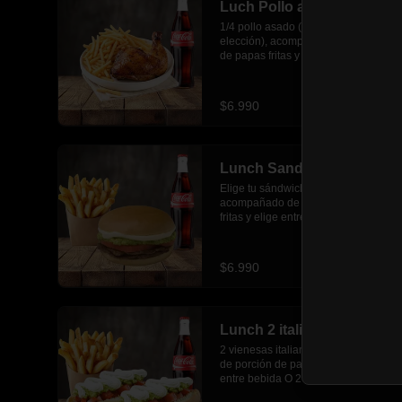
Luch Pollo asado
1/4 pollo asado (pieza no a 
elección), acompañado de porción 
de papas fritas y elige entre bebida  
O 2 empanadas media luna.
$6.990
Lunch Sandwich
Elige tu sándwich favorito 
acompañado de porción de papas 
fritas y elige entre bebida  O 2 
empanadas media luna.
$6.990
Lunch 2 italianos
2 vienesas italianas acompañado 
de porción de papas fritas y elige 
entre bebida O 2 empanadas media 
luna.