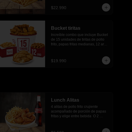
$22.990
Bucket tiritas
Increíble combo que incluye Bucket 
de 15 unidades de tiritas de pollo 
frito, papas fritas medianas, 12 aros 
de cebolla, 6 empanadas de queso
$19.990
Lunch Alitas
4 alitas de pollo frito crujiente 
acompañado de porción de papas 
fritas y elige entre bebida  O 2 
empanadas media luna.