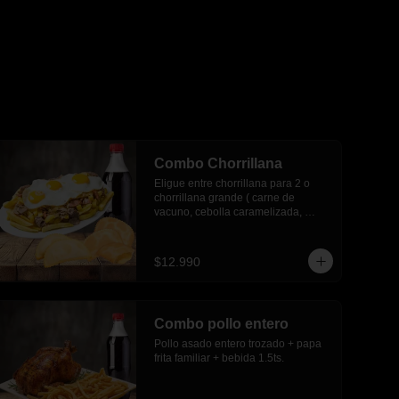
Combo Chorrillana
Eligue entre chorrillana para 2 o 
chorrillana grande ( carne de 
vacuno, cebolla caramelizada, 
huevos fritos y choricillo) + 6 
empanadas media luna + bebida 
1.5 lts.
$12.990
Combo pollo entero
Pollo asado entero trozado + papa 
frita familiar + bebida 1.5ts.