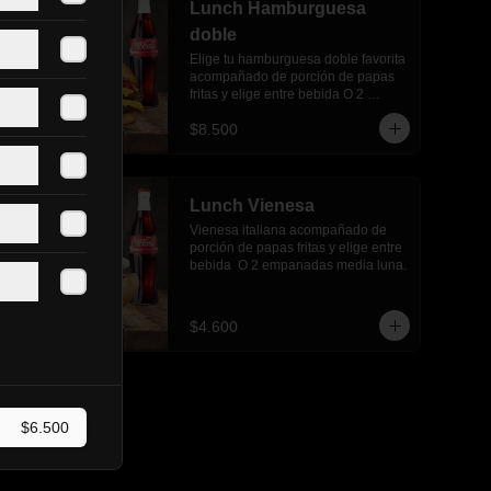
Lunch Hamburguesa
doble
Elige tu hamburguesa doble favorita 
acompañado de porción de papas 
fritas y elige entre bebida O 2 
empanadas media luna.
$8.500
Lunch Vienesa
Vienesa italiana acompañado de 
porción de papas fritas y elige entre 
bebida  O 2 empanadas media luna.
$4.600
$6.500