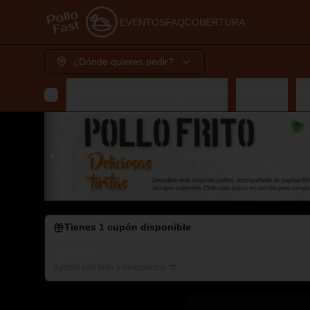
EVENTOS
FAQ
COBERTURA
¿Dónde quieres pedir?
Agosto con todo y descuentos 🤑
Buckets 🗑️
Lu
Tienes
1
cupón disponible
15% OFF
Agosto con todo y descuentos 😎