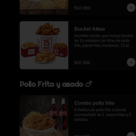
lts
$10.990
Bucket Alitas
Increíble combo que incluye Bucket 
de 15 unidades de Alitas de pollo 
frito, papas fritas medianas, 12 aros 
de cebolla, 6 empanadas de queso
$20.990
Pollo Frito y asado 🍗
Combo pollo frito
8 filetillos de pollo frito crujiente 
acompañado de 2  papas fritas y 2 
bebidas