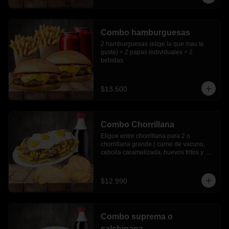
Combo hamburguesas
2 hamburguesas (elige la que mas te 
guste) + 2 papas individuales + 2 
bebidas
$13.500
Combo Chorrillana
Eligue entre chorrillana para 2 o 
chorrillana grande ( carne de vacuno, 
cebolla caramelizada, huevos fritos y 
choricillo) + 6 empanadas media luna + 
bebida 1.5 lts.
$12.990
Combo suprema o
salchipapa