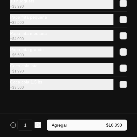
10 nugguets
+
$3.990
Lomito Luco
Papa frita pequeña
Sándwich de lomito de cerdo, queso 
+
$2.500
gauda fundido en pan frica mediano.
Papa frita mediana
+
$4.000
$4.500
Papa frita grande
+
$6.500
Coca cola lata
Lomito chacarero
+
$1.990
Sándwich de lomito de cerdo, tomate, 
poroto verde, ají  y mayonesa casera en 
Coca cola 1.5 lts
pan frica mediano.
+
$3.500
$4.800
Vienesas y As 🌭
Agregar
$10.990