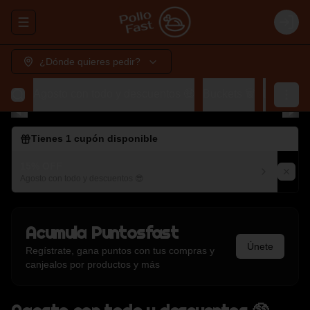
Abrir menu de navegación
Login
¿Dónde quieres pedir?
Agosto con todo y descuentos 🤑
Buckets 🗑️
Lunch 🍽️
Tienes
1
cupón disponible
15% OFF
Agosto con todo y descuentos 😎
Acumula
Puntosfast
Únete
Regístrate, gana puntos con tus compras y
canjealos por productos y más