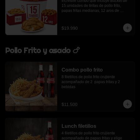
Increíble combo que incluye Bucket de 
15 unidades de tiritas de pollo frito, 
papas fritas medianas, 12 aros de 
cebolla, 6 empanadas de queso
$19.990
Pollo Frito y asado 🍗
Combo pollo frito
8 filetillos de pollo frito crujiente 
acompañado de 2  papas fritas y 2 
bebidas
$11.500
Lunch filetillos
4 filetillos de pollo frito crujiente 
acompañado de papas fritas y elige 