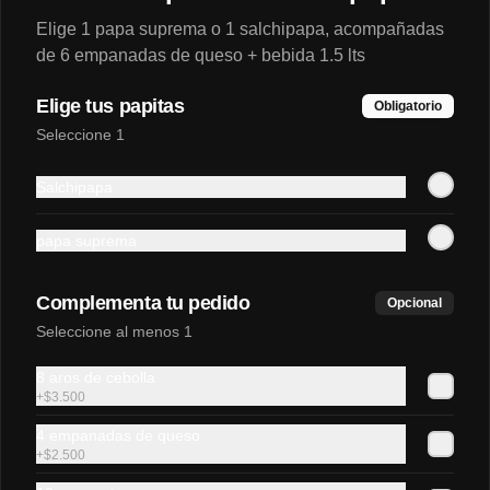
Elige 1 papa suprema o 1 salchipapa, acompañadas
de 6 empanadas de queso + bebida 1.5 lts
$4.990
Elige tus papitas
Obligatorio
Seleccione 1
Hamburguesa Italiana
vegetariana
Salchipapa
Pan 100% vegetal, hamburguesa not 
burguer, tomate, palta, not mayo.
papa suprema
$5.500
Complementa tu pedido
Opcional
Seleccione al menos 1
Lomito Italiano
Sándwich de lomito de cerdo, tomate, 
8 aros de cebolla
palta natural y mayonesa casera en pan 
+
$3.500
frica mediano.
4 empanadas de queso
+
$2.500
$4.500